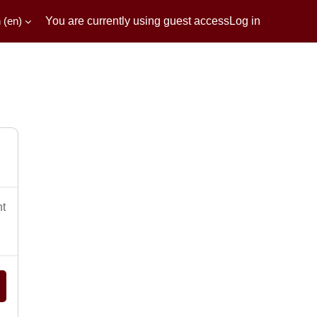
‎(en)‎
You are currently using guest access
Log in
nt