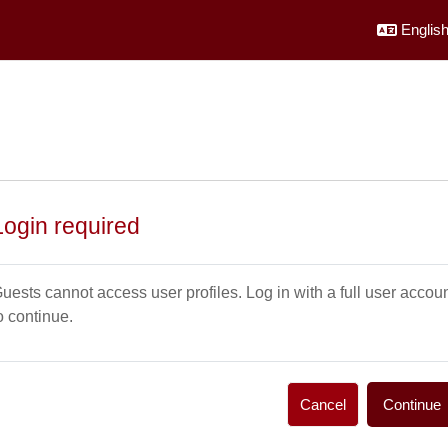
English 
Login required
uests cannot access user profiles. Log in with a full user accou
o continue.
Cancel
Continue