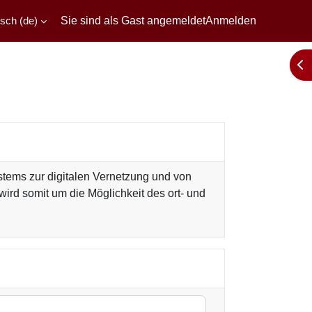
ch ‎(de)‎
Sie sind als Gast angemeldet
Anmelden
Blo
stems zur digitalen Vernetzung und von
rd somit um die Möglichkeit des ort- und