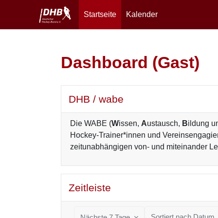
Startseite
Kalender
Zum Hauptinhalt
Dashboard (Gast)
Hauptinhaltsblöcke
DHB / wabe überspringen
DHB / wabe
Die WABE (
W
issen,
A
ustausch,
B
ildung 
Hockey-Trainer*innen und Vereinsengagier
zeitunabhängigen von- und miteinander Ler
Zeitleiste überspringen
Zeitleiste
Sortiert nach Datum
Nächste 7 Tage