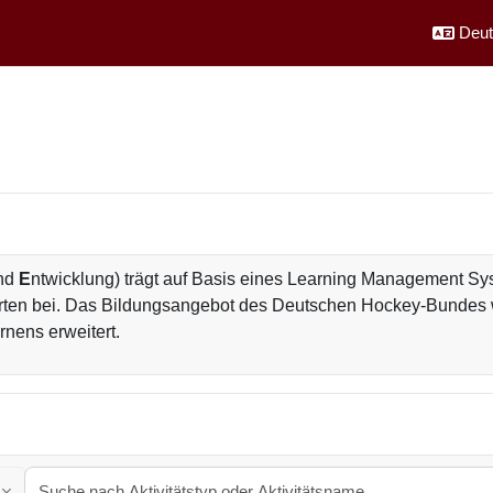
Deuts
und
E
ntwicklung) trägt auf Basis eines Learning Management Sy
ten bei. Das Bildungsangebot des Deutschen Hockey-Bundes wi
nens erweitert.
Suche nach Aktivitätstyp oder Aktivitätsname