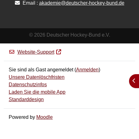
Email :
akademie@deutscher-hockey-bund.de
© 2026 Deutscher Hockey-Bund e.V.
Website-Support
Sie sind als Gast angemeldet (
Anmelden
)
Unsere Datenlöschfristen
Blo
Datenschutzinfos
Laden Sie die mobile App
Standarddesign
Powered by
Moodle