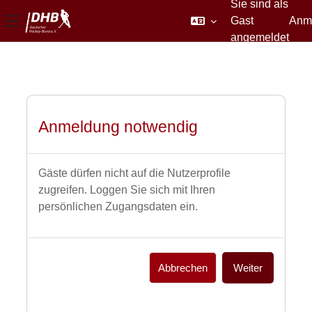
Sie sind als
Gast
Anm
Website-Übersicht
angemeldet
Zum Hauptinhalt
Anmeldung notwendig
Gäste dürfen nicht auf die Nutzerprofile
zugreifen. Loggen Sie sich mit Ihren
persönlichen Zugangsdaten ein.
Abbrechen
Weiter